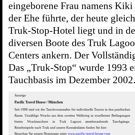
eingeborene Frau namens Kiki 
der Ehe führte, der heute gleic
Truk-Stop-Hotel liegt und in d
diversen Boote des Truk Lago
Centers ankern. Der Vollständig
Das „Truk-Stop“ wurde 1993 er
Tauchbasis im Dezember 2002
Anzeige
Pacific Travel House / München
Seit 1988 sind wir der Tauchveranstalter für individuelle Touren in den pazifischen
Raum. Unzählige Wracks aus dem zweiten Weltkrieg in exzellenten Bedingungen
bieten Wracktauchern in Truk Lagoon atemberaubende Tauchgänge.
Reisebeispiele nach Truk und unsere Kontaktdaten finden Sie hier:
Besuchen Sie unsere Homepage unter
www.pacific-travel-house.com