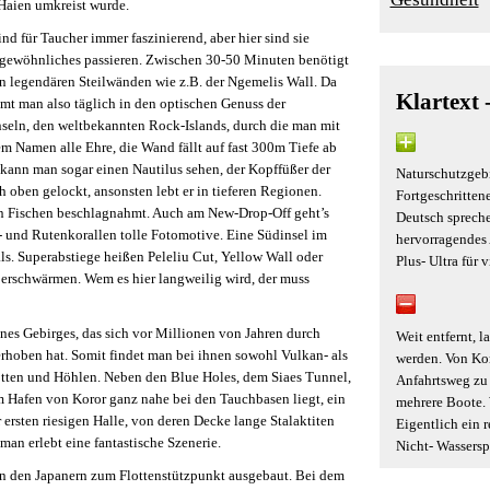
Haien umkreist wurde.
d für Taucher immer faszinierend, aber hier sind sie
gewöhnliches passieren. Zwischen 30-50 Minuten benötigt
n legendären Steilwänden wie z.B. der Ngemelis Wall. Da
Klartext 
mt man also täglich in den optischen Genuss der
seln, den weltbekannten Rock-Islands, durch die man mit
em Namen alle Ehre, die Wand fällt auf fast 300m Tiefe ab
 kann man sogar einen Nautilus sehen, der Kopffüßer der
Naturschutzgebi
 oben gelockt, ansonsten lebt er in tieferen Regionen.
Fortgeschritten
 Fischen beschlagnahmt. Auch am New-Drop-Off geht’s
Deutsch spreche
r- und Rutenkorallen tolle Fotomotive. Eine Südinsel im
hervorragendes 
als. Superabstiege heißen Peleliu Cut, Yellow Wall oder
Plus- Ultra für 
erschwärmen. Wem es hier langweilig wird, der muss
ines Gebirges, das sich vor Millionen von Jahren durch
Weit entfernt, l
rhoben hat. Somit findet man bei ihnen sowohl Vulkan- als
werden. Von Kor
rotten und Höhlen. Neben den Blue Holes, dem Siaes Tunnel,
Anfahrtsweg zu 
im Hafen von Koror ganz nahe bei den Tauchbasen liegt, ein
mehrere Boote. 
 ersten riesigen Halle, von deren Decke lange Stalaktiten
Eigentlich ein 
man erlebt eine fantastische Szenerie.
Nicht- Wasserspo
on den Japanern zum Flottenstützpunkt ausgebaut. Bei dem