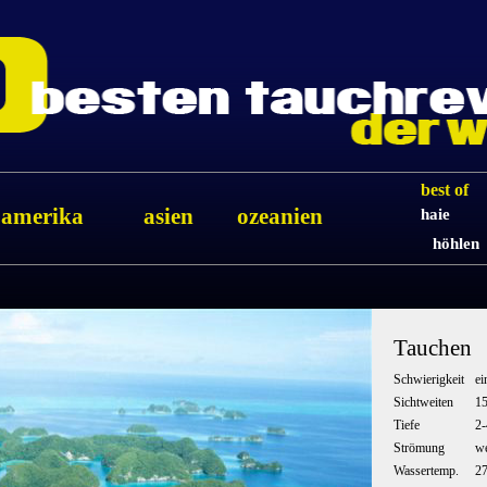
best of
amerika
asien
ozeanien
haie
höhlen
Tauchen
Schwierigkeit
ei
Sichtweiten
1
Tiefe
2
Strömung
we
Wassertemp.
2