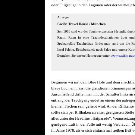
oder Flugzeuge in den Lagunen oder der weltweit b
Anzeige
Pacific Travel House / München
Seit 1988 sind wir der Tauchveranstalter für individuel
Raum. Palau ist eine Traumdestinationen über und
Spektakuläre Tauchplätze findet man rund um die Ro
Insel Peleliu. Reisebeispiele nach Palau und unsere Kont
Besuchen Sie unsere Homepage unter
www.pacific-trav
Beginnen wir mit dem Blue Hole und dem anschlie
blaue Loch ein, lässt die grandiosen Stimmungen au
Anschließend driftet man mit der Schulter links an
entlang, der Tauchgang endet an einem der aufregen
kleinen Fischen sehr geliebt wird. An der Riffkante
sollte sich per Riffhaken an einer geeigneten Stell
alles unter der Headline „Haiparade“. Voraussetzun
genügend Luft in der Pulle mit wenig Verbrauch. Ü
im Jahre 1978, als er sich einfach mal treiben ließ