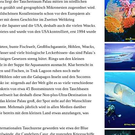
ea liegt der Tauchertraum Palau mitten im nördlichen
nen gezählt und geographisch Mikronesien zugeordnet wird.
ildschönen Koralleninseln schon vor den Europäern als
er mit deren Geschichte im Zweiten Weltkrieg
 die Japaner und die USA, deshalb auch die vielen Wracks.
ietes und wurde von den USA kontrolliert, erst 1994 wurde
rten, bunte Fischwelt, Großfischgarantie, Höhlen, Wracks,
asser und viele biologische Leckerbissen- das sind Palau`s
inigen Gesetzen streng hütet. Rings um den kleinen
alz in der Suppe für Aquanauten ausmacht. Klar herrscht in
llen und Fischen, in Truk Lagoon ruhen noch mehr
e Höhlen oder um die Galapagos Inseln und den Socorros
kt ist: nirgends auf der Welt gibt es so viele verschiedene
mkreis von etwa 45 Bootsminuten von den Tauchbasen
weltweit hat deshalb diese Non-plus-Ultra-Destination in
as kleine Palau groß, der Spot steht auf der Wunschliste
ommt. Mehrmals jährlich wird in allen Medien darüber
ile bereits mit dem kleinen Land etwas anzufangen, was
internationalen Tauchszene geworden wie etwa der Blue
eilwände, die Candeliers Cave, die rostenden Kriegsschiffe