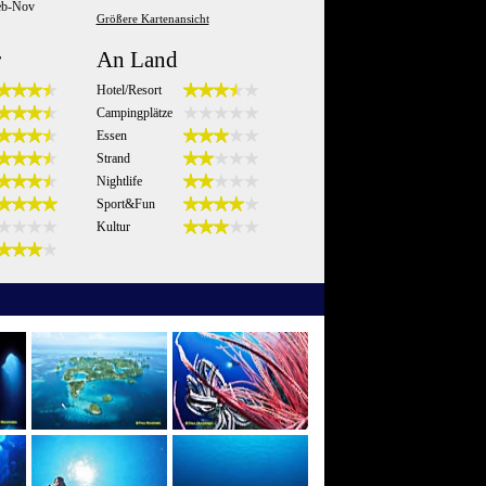
eb-Nov
Größere Kartenansicht
r
An Land
Hotel/Resort
Campingplätze
Essen
Strand
Nightlife
Sport&Fun
Kultur