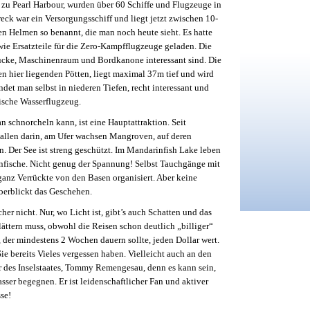
zu Pearl Harbour, wurden über 60 Schiffe und Flugzeuge in
k war ein Versorgungsschiff und liegt jetzt zwischen 10-
n Helmen so benannt, die man noch heute sieht. Es hatte
ie Ersatzteile für die Zero-Kampfflugzeuge geladen. Die
rücke, Maschinenraum und Bordkanone interessant sind. Die
n hier liegenden Pötten, liegt maximal 37m tief und wird
ndet man selbst in niederen Tiefen, recht interessant und
ische Wasserflugzeug.
an schnorcheln kann, ist eine Hauptattraktion. Seit
allen darin, am Ufer wachsen Mangroven, auf deren
Der See ist streng geschützt. Im Mandarinfish Lake leben
nfische. Nicht genug der Spannung! Selbst Tauchgänge mit
nz Verrückte von den Basen organisiert. Aber keine
berblickt das Geschehen.
er nicht. Nur, wo Licht ist, gibt’s auch Schatten und das
ättern muss, obwohl die Reisen schon deutlich „billiger“
 der mindestens 2 Wochen dauern sollte, jeden Dollar wert.
e bereits Vieles vergessen haben. Vielleicht auch an den
 des Inselstaates, Tommy Remengesau, denn es kann sein,
ser begegnen. Er ist leidenschaftlicher Fan und aktiver
se!