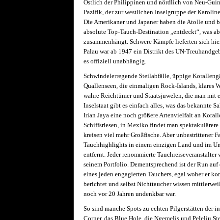
Östlich der Philippinen und nördlich von Neu-Guin
Pazifik, der zur westlichen Inselgruppe der Karoli
Die Amerikaner und Japaner haben die Atolle und b
absolute Top-Tauch-Destination „entdeckt“, was ab
zusammenhängt. Schwere Kämpfe lieferten sich hier
Palau war ab 1947 ein Distrikt des UN-Treuhandgeb
es offiziell unabhängig.
Schwindelerregende Steilabfälle, üppige Korallengä
Quallenseen, die einmaligen Rock-Islands, klares W
wahre Reichtümer und Staatsjuwelen, die man mit e
Inselstaat gibt es einfach alles, was das bekannte S
Irian Jaya eine noch größere Artenvielfalt an Kora
Schiffsriesen, in Mexiko findet man spektakulärer
kreisen viel mehr Großfische. Aber unbestrittener Fa
Tauchhighlights in einem einzigen Land und im U
entfernt. Jeder renommierte Tauchreiseveranstalter 
seinem Portfolio. Dementsprechend ist der Run auf d
eines jeden engagierten Tauchers, egal woher er k
berichtet und selbst Nichttaucher wissen mittlerwe
noch vor 20 Jahren undenkbar war.
So sind manche Spots zu echten Pilgerstätten der 
Corner, das Blue Hole, die Ngemelis und Peleliu St