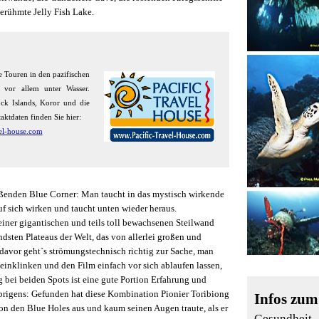
erühmte Jelly Fish Lake.
le Touren in den pazifischen
 vor allem unter Wasser.
ck Islands, Koror und die
aktdaten finden Sie hier:
el-house.com
ßenden Blue Corner: Man taucht in das mystisch wirkende
f sich wirken und taucht unten wieder heraus.
 einer gigantischen und teils toll bewachsenen Steilwand
dsten Plateaus der Welt, das von allerlei großen und
 davor geht`s strömungstechnisch richtig zur Sache, man
e einklinken und den Film einfach vor sich ablaufen lassen,
g bei beiden Spots ist eine gute Portion Erfahrung und
brigens: Gefunden hat diese Kombination Pionier Toribiong
Infos zu
 von den Blue Holes aus und kaum seinen Augen traute, als er
Gesundheit