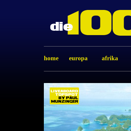
home
europa
afrika