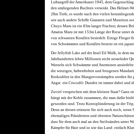
Luftangriff der Amerikaner 1945, dem Gegenschlag 
den umliegenden Buchten versenkt. Das Helmet-Wrec
28m Tiefe, es wurde nach den vielen herumliegende
wie auch andere Schiffe Granaten und Munition sow
Chuyo Maru ist ein 83m langer Frachter, dessen B
Amatsu Maru ist mit 153m Länge der Riese unter de
von schwarzen Korallen besiedelt. Einige Flieger fi
von Schwämmen und Korallen besetzt ist ein japan
Der Jellyfish Lake auf der Insel Eil Malk, in dem m
Jahrhunderten leben Millionen nicht nesselnder Qu
Wurzeln sich Schwämme und Anemonen ansiedelten. 
die winzigen, farbenfrohen und fotogenen Mandari
Krokodilen in den Mangrovensümpfen werden für ga
Angst: ein Crocodil- Dundee ist immer dabei und ü
Zuviel versprochen mit dem kleinen Staat? Ganz sich
hängt mit der Kohle zusammen, die man dafür hinbl
geworden sind. Trotz Kontoplünderung ist der Trip,
Denn an diesen erinnern Sie sich auch noch, wenn Si
ehemaligen Präsidenten und obersten Naturschützer
dass Sie dem auch mal an den Steilwänden unter Was
Kämpfer für Haie und so wie das Land: einfach Klas