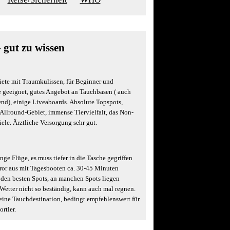
- gut zu wissen
ete mit Traumkulissen, für Beginner und
e geeignet, gutes Angebot an Tauchbasen ( auch
nd), einige Liveaboards. Absolute Topspots,
Allround-Gebiet, immense Tiervielfalt, das Non-
viele. Ärztliche Versorgung sehr gut.
ange Flüge, es muss tiefer in die Tasche gegriffen
or aus mit Tagesbooten ca. 30-45 Minuten
den besten Spots, an manchen Spots liegen
Wetter nicht so beständig, kann auch mal regnen.
reine Tauchdestination, bedingt empfehlenswert für
rtler.