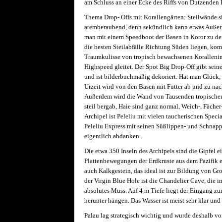
am Schluss an einer Ecke des Riffs von Dutzenden 
Thema Drop- Offs mit Korallengärten: Steilwände sin
atemberaubend, denn sekündlich kann etwas Außer
man mit einem Speedboot der Basen in Koror zu de
die besten Steilabfälle Richtung Süden liegen, kom
Traumkulisse von tropisch bewachsenen Korallenin
Highspeed gleitet. Der Spot Big Drop-Off gibt sein
und ist bilderbuchmäßig dekoriert. Hat man Glück,
Urzeit wird von den Basen mit Futter ab und zu nach
Außerdem wird die Wand von Tausenden tropischen
steil bergab, Haie sind ganz normal, Weich-, Fäche
Archipel ist Peleliu mit vielen taucherischen Speci
Peleliu Express mit seinen Süßlippen- und Schnapp
eigentlich abdanken.
Die etwa 350 Inseln des Archipels sind die Gipfel e
Plattenbewegungen der Erdkruste aus dem Pazifik e
auch Kalkgestein, das ideal ist zur Bildung von G
der Virgin Blue Hole ist die Chandelier Cave, die 
absolutes Muss. Auf 4 m Tiefe liegt der Eingang zur
herunter hängen. Das Wasser ist meist sehr klar und 
Palau lag strategisch wichtig und wurde deshalb v