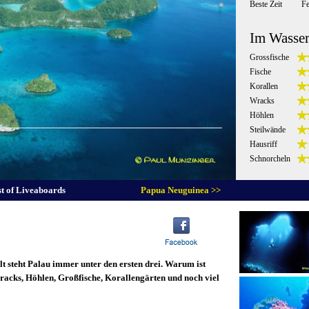
Beste Zeit
F
Im Wasse
Grossfische
Fische
Korallen
Wracks
Höhlen
Steilwände
Hausriff
Schnorcheln
st of Liveaboards
Papua Neuguinea >>
t steht Palau immer unter den ersten drei. Warum ist
, Wracks, Höhlen, Großfische, Korallengärten und noch viel