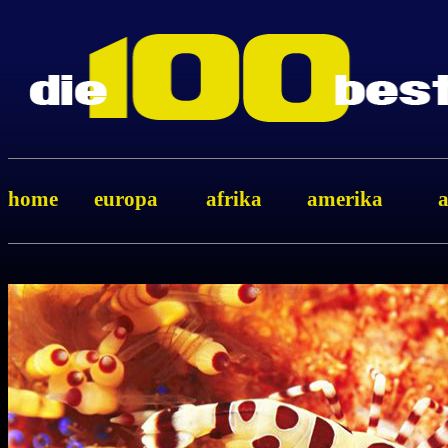
home
europa
afrika
amerika
a