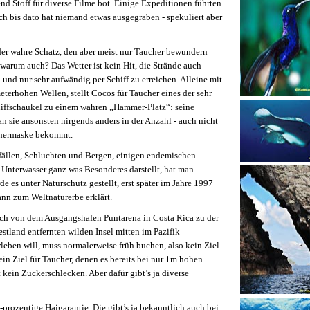
nd Stoff für diverse Filme bot. Einige Expeditionen führten
 bis dato hat niemand etwas ausgegraben - spekuliert aber
der wahre Schatz, den aber meist nur Taucher bewundern
 warum auch? Das Wetter ist kein Hit, die Strände auch
ch und nur sehr aufwändig per Schiff zu erreichen. Alleine mit
terhohen Wellen, stellt Cocos für Taucher eines der sehr
Schiffschaukel zu einem wahren „Hammer-Platz“: seine
 sie ansonsten nirgends anders in der Anzahl - auch nicht
uchermaske bekommt.
fällen, Schluchten und Bergen, einigen endemischen
 Unterwasser ganz was Besonderes darstellt, hat man
de es unter Naturschutz gestellt, erst später im Jahre 1997
n zum Weltnaturerbe erklärt.
sich von dem Ausgangshafen Puntarena in Costa Rica zu der
land entfernten wilden Insel mitten im Pazifik
leben will, muss normalerweise früh buchen, also kein Ziel
ein Ziel für Taucher, denen es bereits bei nur 1m hohen
kein Zuckerschlecken. Aber dafür gibt’s ja diverse
0-prozentige Haigarantie. Die gibt’s ja bekanntlich auch bei