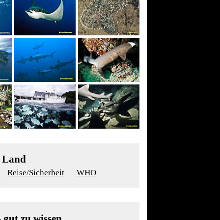
m Land
Reise/Sicherheit
WHO
- gut zu wissen