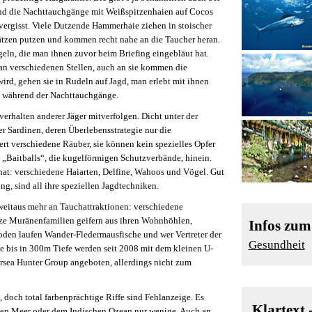
nd die Nachttauchgänge mit Weißspitzenhaien auf Cocos
ergisst. Viele Dutzende Hammerhaie ziehen in stoischer
ätzen putzen und kommen recht nahe an die Taucher heran.
geln, die man ihnen zuvor beim Briefing eingebläut hat.
an verschiedenen Stellen, auch an sie kommen die
ird, gehen sie in Rudeln auf Jagd, man erlebt mit ihnen
ch während der Nachttauchgänge.
erhalten anderer Jäger mitverfolgen. Dicht unter der
r Sardinen, deren Überlebensstrategie nur die
ert verschiedene Räuber, sie können kein spezielles Opfer
n „Baitballs“, die kugelförmigen Schutzverbände, hinein.
hat: verschiedene Haiarten, Delfine, Wahoos und Vögel. Gut
ng, sind all ihre speziellen Jagdtechniken.
 weitaus mehr an Tauchattraktionen: verschiedene
ze Muränenfamilien geifern aus ihren Wohnhöhlen,
Infos zu
den laufen Wander-Fledermausfische und wer Vertreter der
Gesundheit
e bis in 300m Tiefe werden seit 2008 mit dem kleinen U-
sea Hunter Group angeboten, allerdings nicht zum
, doch total farbenprächtige Riffe sind Fehlanzeige. Es
Klartext 
ten Meer oder dem Indischen Ozean nur wenige. Auch an