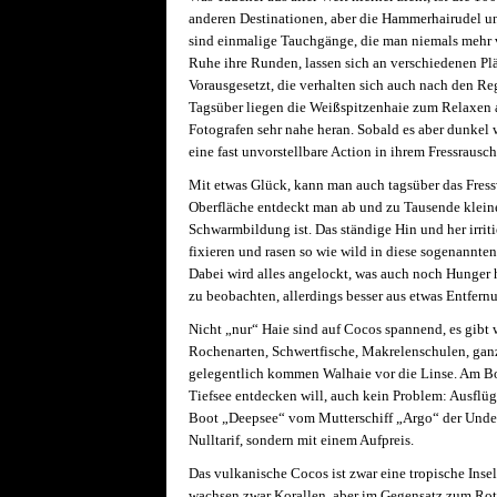
anderen Destinationen, aber die Hammerhairudel u
sind einmalige Tauchgänge, die man niemals mehr v
Ruhe ihre Runden, lassen sich an verschiedenen Pl
Vorausgesetzt, die verhalten sich auch nach den Re
Tagsüber liegen die Weißspitzenhaie zum Relaxen 
Fotografen sehr nahe heran. Sobald es aber dunkel w
eine fast unvorstellbare Action in ihrem Fressraus
Mit etwas Glück, kann man auch tagsüber das Fressv
Oberfläche entdeckt man ab und zu Tausende kleine
Schwarmbildung ist. Das ständige Hin und her irriti
fixieren und rasen so wie wild in diese sogenannte
Dabei wird alles angelockt, was auch noch Hunger 
zu beobachten, allerdings besser aus etwas Entfernu
Nicht „nur“ Haie sind auf Cocos spannend, es gibt
Rochenarten, Schwertfische, Makrelenschulen, gan
gelegentlich kommen Walhaie vor die Linse. Am Bo
Tiefsee entdecken will, auch kein Problem: Ausflüg
Boot „Deepsee“ vom Mutterschiff „Argo“ der Under
Nulltarif, sondern mit einem Aufpreis.
Das vulkanische Cocos ist zwar eine tropische Insel
wachsen zwar Korallen, aber im Gegensatz zum Ro