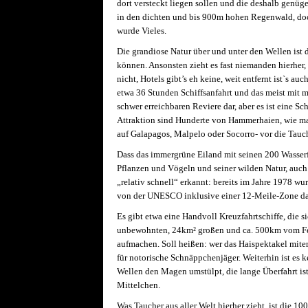
dort versteckt liegen sollen und die deshalb genüge
in den dichten und bis 900m hohen Regenwald, doch
wurde Vieles.
Die grandiose Natur über und unter den Wellen ist 
können. Ansonsten zieht es fast niemanden hierher,
nicht, Hotels gibt’s eh keine, weit entfernt ist`s au
etwa 36 Stunden Schiffsanfahrt und das meist mit me
schwer erreichbaren Reviere dar, aber es ist eine 
Attraktion sind Hunderte von Hammerhaien, wie man
auf Galapagos, Malpelo oder Socorro- vor die Ta
Dass das immergrüne Eiland mit seinen 200 Wasser
Pflanzen und Vögeln und seiner wilden Natur, auch
„relativ schnell“ erkannt: bereits im Jahre 1978 wur
von der UNESCO inklusive einer 12-Meile-Zone dan
Es gibt etwa eine Handvoll Kreuzfahrtschiffe, die 
unbewohnten, 24km² großen und ca. 500km vom Fest
aufmachen. Soll heißen: wer das Haispektakel miter
für notorische Schnäppchenjäger. Weiterhin ist es k
Wellen den Magen umstülpt, die lange Überfahrt ist 
Mittelchen.
Was Taucher aus aller Welt hierher zieht, ist die 10