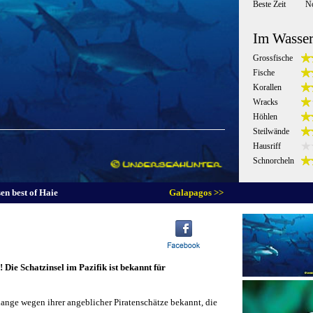
Beste Zeit
N
Im Wasse
Grossfische
Fische
Korallen
Wracks
Höhlen
Steilwände
Hausriff
Schnorcheln
en best of Haie
Galapagos >>
r! Die Schatzinsel im Pazifik ist bekannt für
lange wegen ihrer angeblicher Piratenschätze bekannt, die