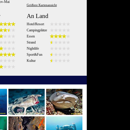
ov-Mai
Größere Kartenansicht
r
An Land
Hotel/Resort
Campingplätze
Essen
Strand
Nightlife
Sport&Fun
Kultur