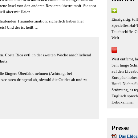
ene Insel von den anderen Revieren übertrumpft. Sie topt
ell aber mit Haien.
Einzigartig, tol
 laufenden Traumdestination: sicherlich haben hier
Spezielles Hai-
reis! Und der ist heiß….
Tauchschiffe. G
Welt.
en. Costa Rica evtl. in der zweiten Woche anschließend
Weit entfernt, 
hutz!
Sehr lange Schi
auf den Liveabo
die längere Überfahrt nehmen (Achtung: bei
Europäer hohes 
rzte raten dringend ab, obwohl die Guides ab und zu
Hotel. Nichts fü
Strömung, es reg
Englisch sprech
Dekokammer.
Presse
Das Eldor