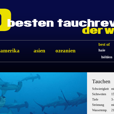
best of
amerika
asien
ozeanien
haie
höhlen
Tauchen
Schwierigkeit
mi
Sichtweiten
1
Tiefe
3
Strömung
mi
Wassertemp.
2