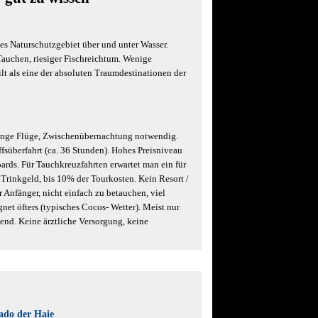
les Naturschutzgebiet über und unter Wasser.
Tauchen, riesiger Fischreichtum. Wenige
ilt als eine der absoluten Traumdestinationen der
lange Flüge, Zwischenübernachtung notwendig.
ffsüberfahrt (ca. 36 Stunden). Hohes Preisniveau
ards. Für Tauchkreuzfahrten erwartet man ein für
Trinkgeld, bis 10% der Tourkosten. Kein Resort /
r Anfänger, nicht einfach zu betauchen, viel
net öfters (typisches Cocos- Wetter). Meist nur
end. Keine ärztliche Versorgung, keine
ado der Haie