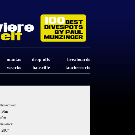
mantas
drop-offs
liveaboards
wracks
hausriffe
tauchresorts
ttel-schwer
5-30m
-40m
ttel-stark
1-29C°