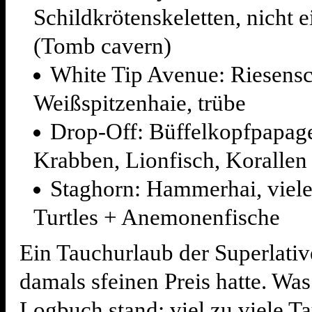
Schildkrötenskeletten, nicht e
(Tomb cavern)
White Tip Avenue: Riesensc
Weißspitzenhaie, trübe
Drop-Off: Büffelkopfpapage
Krabben, Lionfisch, Korallen
Staghorn: Hammerhai, viele
Turtles + Anemonenfische
Ein Tauchurlaub der Superlativ
damals sfeinen Preis hatte. Was
Logbuch stand: viel zu viele T