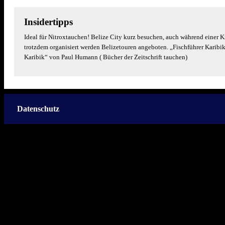
Insidertipps
Ideal für Nitroxtauchen! Belize City kurz besuchen, auch während einer 
trotzdem organisiert werden Belizetouren angeboten. „Fischführer Karibik
Karibik“ von Paul Humann ( Bücher der Zeitschrift tauchen)
Datenschutz